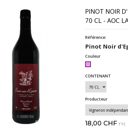
PINOT NOIR D
70 CL - AOC 
Référence:
Pinot Noir d'Ep
Couleur
PROFILS
ROSE
CONTENANT
:
RONDS
-
Producteur
SOUPLES
EXCLUSIVITÉ WEB !
18,00 CHF
TTC