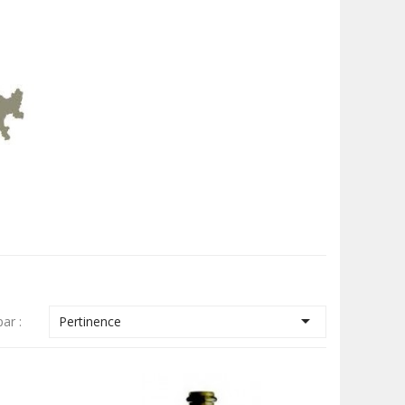

par :
Pertinence