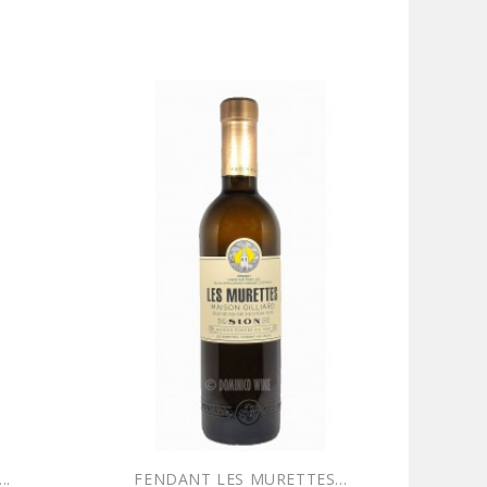
 WEB !
EXCLUSIVITÉ WEB !
..
FENDANT LES MURETTES...