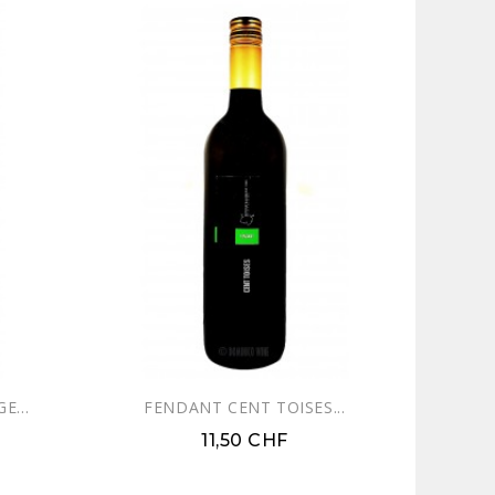
E...
FENDANT CENT TOISES...
11,50 CHF
 WEB !
EXCLUSIVITÉ WEB !