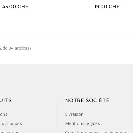
45,00 CHF
19,00 CHF
EXCLUSIVITÉ WEB !
EXCLUSIVITÉ
 de 34 article(s)
UITS
NOTRE SOCIÉTÉ
ions
Livraison
x produits
Mentions légales
res ventes
Conditions générales de vente