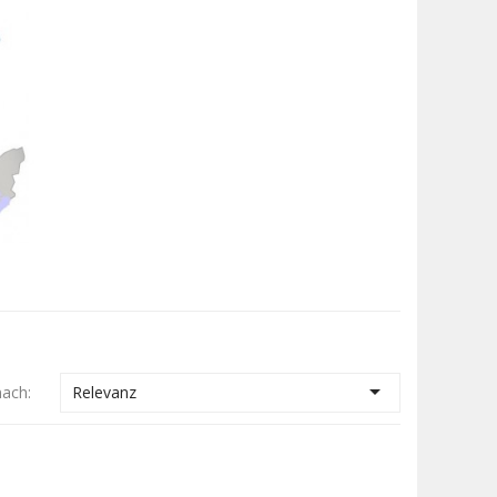

nach:
Relevanz